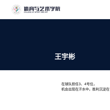
王宇彬
在球队担任3、4号位，
机会出现在汗水中，胜利沉淀在