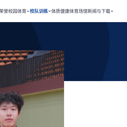
荣誉
校园体育
校队训练
体质健康
体育场馆
新闻与下载