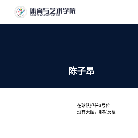
陈子昂
在球队担任3号位
没有天赋，那就反复