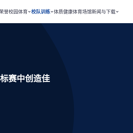
荣誉
校园体育
校队训练
体质健康
体育场馆
新闻与下载
标赛中创造佳