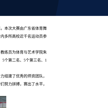
举行。本次大赛由广东省体育舞
省内多所高校近千名运动员参
，教练员为体育与艺术学院朱
、5个第二名、5个第三名、1
着力组建了优秀的师资团队，
学们努力拼搏，赛出了水平，