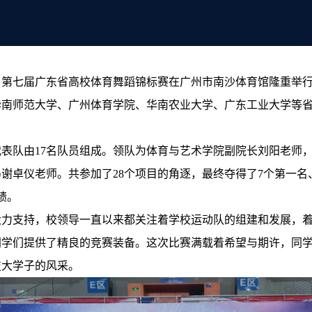
至31日，第七届广东省高校体育舞蹈锦标赛在广州市南沙体育馆隆重
华南师范大学、广州体育学院、华南农业大学、广东工业大学等
代表队由
17名队员组成。领队为体育与艺术学院副院长刘阳老师
冯谢卓仪老师
。共参加了
28个项目的角逐，最终夺得了7个第一名
绩。
大力支持，校领导一直以来都关注着学校运动队的组建和发展，
同学们提供了精良的竞赛装备。这次比赛满载着希望与期许，同
技大学子的风采。