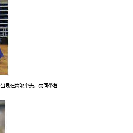
够出现在舞池中央，共同带着