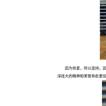
因为热爱，所以坚持；
深技大的精神和荣誉奔赴更