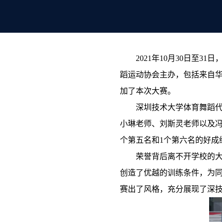
2021年10月30日
蹈运动协会主办，包括来自
加了本次大赛。
深圳技术大学体育舞蹈
小琳老师、刘斯灵老师以及
个第五名和1个第六名的好成
荣誉背后离不开学校的
创造了优越的训练条件，为
赛出了风格，充分展现了深