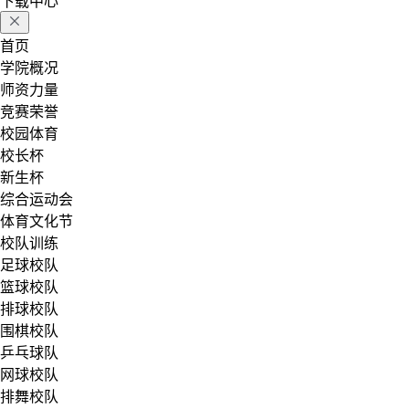
下载中心
首页
学院概况
师资力量
竞赛荣誉
校园体育
校长杯
新生杯
综合运动会
体育文化节
校队训练
足球校队
篮球校队
排球校队
围棋校队
乒乓球队
网球校队
排舞校队