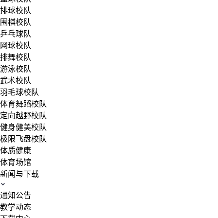
排球校队
围棋校队
乒乓球队
网球校队
排舞校队
游泳校队
武术校队
羽毛球校队
体育舞蹈校队
定向越野校队
健身健美校队
极限飞盘校队
体质健康
体育场馆
新闻与下载
通知公告
教学动态