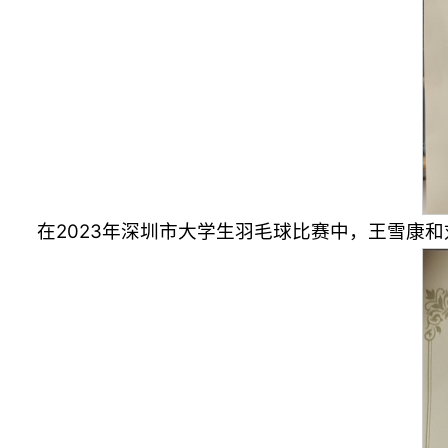
在2023年深圳市大学生羽毛球比赛中，王雪康