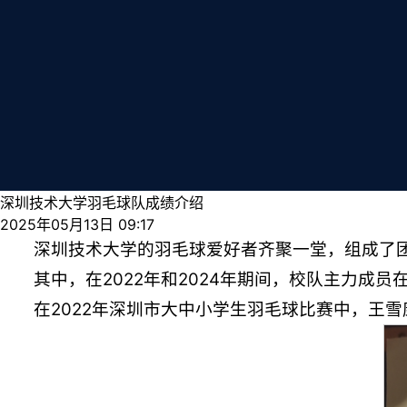
深圳技术大学羽毛球队成绩介绍
2025年05月13日 09:17
深圳技术大学的羽毛球爱好者齐聚一堂，组成了
其中，在2022年和2024年期间，校队主力成
在2022年深圳市大中小学生羽毛球比赛中，王